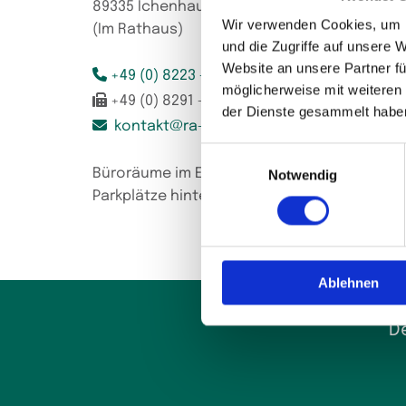
89335 Ichenhausen
Wir verwenden Cookies, um I
(Im Rathaus)
und die Zugriffe auf unsere 
Website an unsere Partner fü

+49 (0) 8223 - 96 77 80
möglicherweise mit weiteren

+49 (0) 8291 - 34 09 777
der Dienste gesammelt habe

kon­takt@​ra-​land­sper­ger.​de
Einwilligungsauswahl
Bü­ro­räu­me im Erd­ge­schoss
Notwendig
Park­plät­ze hin­ter­halb des Rat­hau­ses
Ablehnen
D