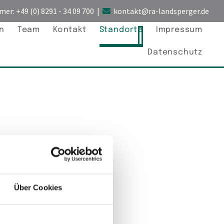
mer:
+49 (0) 8291 - 34 09 700
|
kontakt@ra-landsperger.de

n
Team
Kontakt
Standorte
Impressum
Datenschutz
Über Cookies
Karte anzuzeigen.